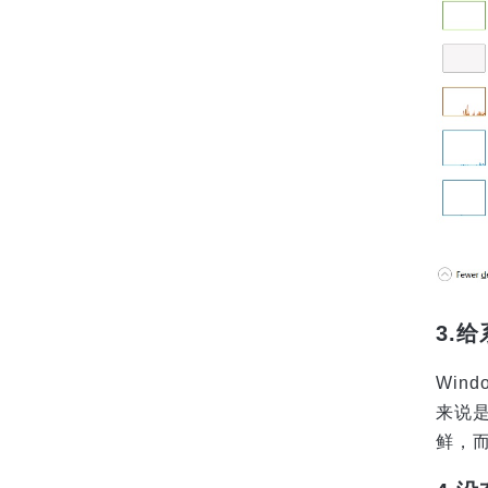
3.
Wi
来说
鲜，