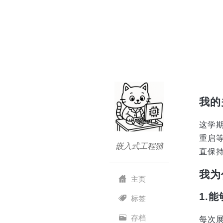
我的
这学
重启
嵌入式工程猫
直保
我为
主页
1.
标签
存档
每次