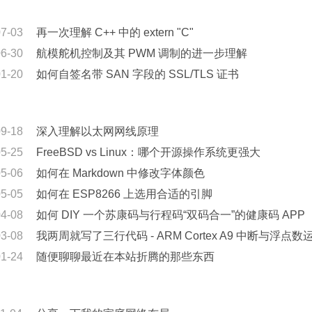
07-03
再一次理解 C++ 中的 extern "C"
06-30
航模舵机控制及其 PWM 调制的进一步理解
01-20
如何自签名带 SAN 字段的 SSL/TLS 证书
09-18
深入理解以太网网线原理
05-25
FreeBSD vs Linux：哪个开源操作系统更强大
05-06
如何在 Markdown 中修改字体颜色
05-05
如何在 ESP8266 上选用合适的引脚
04-08
如何 DIY 一个苏康码与行程码“双码合一”的健康码 APP
03-08
我两周就写了三行代码 - ARM Cortex A9 中断与浮点数
01-24
随便聊聊最近在本站折腾的那些东西