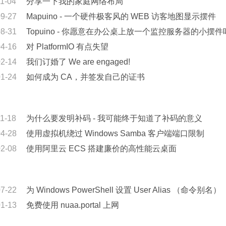
1-04
分享一下我的家庭网络布局
09-27
Mapuino - 一个硬件极客风的 WEB 访客地图显示摆件
08-31
Topuino - 你愿意在办公桌上放一个监控服务器的小摆件
04-16
对 PlatformIO 有点失望
02-14
我们订婚了 We are engaged!
01-24
如何成为 CA，并签发自己的证书
1-18
为什么要发明补码 - 我可能终于知道了补码的意义
04-28
使用虚拟机绕过 Windows Samba 客户端端口限制
02-08
使用阿里云 ECS 搭建廉价的高性能云桌面
07-22
为 Windows PowerShell 设置 User Alias （命令别名）
01-13
免费使用 nuaa.portal 上网