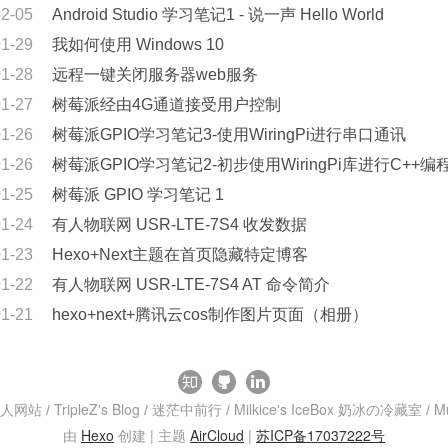
02-05
Android Studio 学习笔记1 - 说一声 Hello World
01-29
我如何使用 Windows 10
01-28
远程一键关闭服务器web服务
01-27
树莓派经由4G通道接受用户控制
01-26
树莓派GPIO学习笔记3-使用WiringPi进行串口通讯
01-26
树莓派GPIO学习笔记2-初步使用WiringPi库进行C++编
01-25
树莓派 GPIO 学习笔记 1
01-24
有人物联网 USR-LTE-7S4 收发数据
01-23
Hexo+Next主题在首页隐藏特定博客
01-22
有人物联网 USR-LTE-7S4 AT 命令简介
01-21
hexo+next+腾讯云cos制作图片页面（相册）
人网站
TripleZ's Blog
迷茫中前行
Milkice's IceBox 奶冰の冷藏室
M
/
/
/
/
由
Hexo
创建 | 主题
AirCloud
|
苏ICP备17037222号