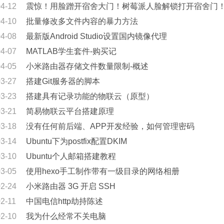
04-12
震惊！用脸蹭开宿舍大门！树莓派人脸解锁打开宿舍门
04-10
批量修改多文件内容的暴力方法
04-08
最新版Android Studio设置国内镜像代理
04-07
MATLAB学生套件-购买记
04-05
小米路由器存储文件数量限制-概述
03-27
搭建Git服务器的脚本
03-23
搭建具有记录功能的物联云（原型）
03-21
简易物联云平台搭建原理
03-18
没有任何前后端、APP开发经验，如何管理密码
03-14
Ubuntu下为postfix配置DKIM
03-10
Ubuntu个人邮箱搭建教程
03-05
使用hexo手工制作带有一级目录的网络相册
02-24
小米路由器 3G 开启 SSH
2-11
中国电信http劫持陈述
02-10
我为什么经常不关电脑